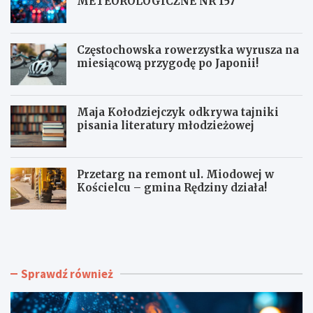
METEOROLOGICZNE NR 157
Częstochowska rowerzystka wyrusza na
miesiącową przygodę po Japonii!
Maja Kołodziejczyk odkrywa tajniki
pisania literatury młodzieżowej
Przetarg na remont ul. Miodowej w
Kościelcu – gmina Rędziny działa!
U
C
P
z
A
ę
Ł
s
N
t
Sprawdź również
A
o
H
c
O
h