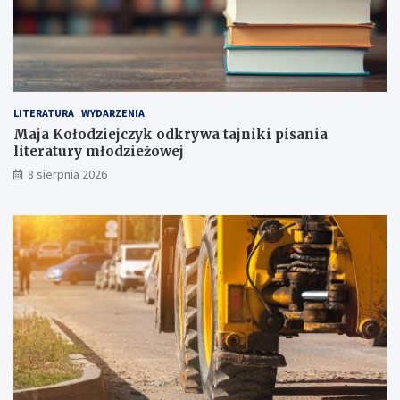
o
n
i
i
!
LITERATURA
WYDARZENIA
Maja Kołodziejczyk odkrywa tajniki pisania
literatury młodzieżowej
8 sierpnia 2026