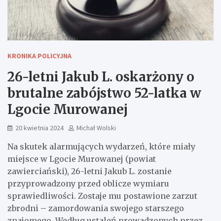
KRONIKA POLICYJNA
26-letni Jakub L. oskarżony o
brutalne zabójstwo 52-latka w
Lgocie Murowanej
20 kwietnia 2024
Michał Wolski
Na skutek alarmujących wydarzeń, które miały
miejsce w Lgocie Murowanej (powiat
zawierciański), 26-letni Jakub L. zostanie
przyprowadzony przed oblicze wymiaru
sprawiedliwości. Zostaje mu postawione zarzut
zbrodni – zamordowania swojego starszego
znajomego. Według ustaleń prowadzonych przez