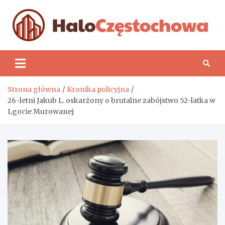
Skip
to
content
H
Strona główna
Kronika policyjna
26-letni Jakub L. oskarżony o brutalne zabójstwo 52-latka w
Lgocie Murowanej