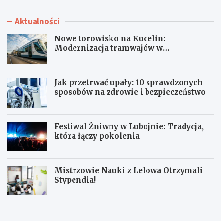
Aktualności
Nowe torowisko na Kucelin:
Modernizacja tramwajów w
Częstochowie już wkrótce!
Jak przetrwać upały: 10 sprawdzonych
sposobów na zdrowie i bezpieczeństwo
Festiwal Żniwny w Lubojnie: Tradycja,
która łączy pokolenia
Mistrzowie Nauki z Lelowa Otrzymali
Stypendia!
N
J
o
a
w
k