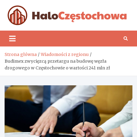
Skip
to
content
H
Strona główna
Wiadomości z regionu
Budimex zwycięzcą przetargu na budowę węzła
drogowego w Częstochowie o wartości 241 mln zł