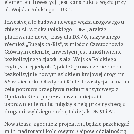
elementem inwestycji jest konstrukcja węzła przy
al. Wojska Polskiego – DK-1.
Inwestycja to budowa nowego węzła drogowego u
zbiegu Al. Wojska Polskiego i DK-1, a także
planowanie nowej trasy dla DK-46, nazywanego
również „Bugajską-Bis”, w mieście Częstochowie.
Głównym celem tej inwestycji jest umożliwienie
bezkolizyjnego zjazdu z alei Wojska Polskiego,
czyli „starej jedynki”, jak też prowadzenie ruchu
bezkolizyjnie nowym szlakiem krajowej drogi nr
46 w kierunku Olsztyna i Kielc. Inwestycja ta ma na
celu poprawę przepływu ruchu tranzytowego z
Opola do Kielc poprzez obszar miejski i
usprawnienie ruchu między strefą przemysłową a
drogami szybkiego ruchu, takie jak DK-91 i A1.
Nowa trasa, zgodnie z projektem, będzie przebiegać
m.in. nad torami kolejowymi. Odpowiedzialnością