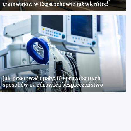
tramwajów w Częstochowie już wkrótce!
Jak przetrwać upały: 10 sprawdzonych
sposobów na zdrowie i bezpieczeństwo