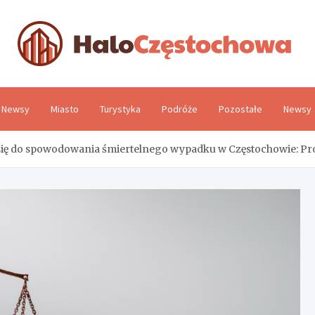
H
Newsy
Miasto
Turystyka
Podróże
Pozostałe
Newsy
się do spowodowania śmiertelnego wypadku w Częstochowie: Pro