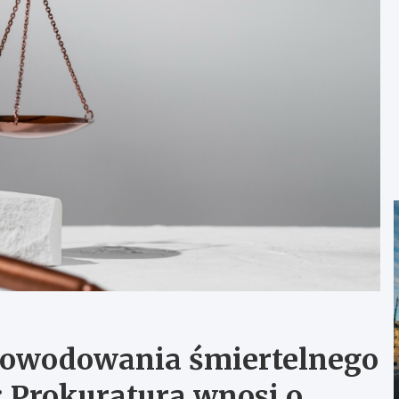
spowodowania śmiertelnego
 Prokuratura wnosi o