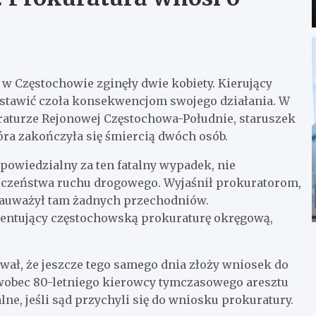
 w Częstochowie zginęły dwie kobiety. Kierujący
i stawić czoła konsekwencjom swojego działania. W
aturze Rejonowej Częstochowa-Południe, staruszek
óra zakończyła się śmiercią dwóch osób.
dpowiedzialny za ten fatalny wypadek, nie
ieczeństwa ruchu drogowego. Wyjaśnił prokuratorom,
e zauważył tam żadnych przechodniów.
ezentujący częstochowską prokuraturę okręgową,
wał, że jeszcze tego samego dnia złoży wniosek do
wobec 80-letniego kierowcy tymczasowego aresztu
lne, jeśli sąd przychyli się do wniosku prokuratury.