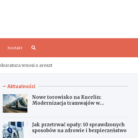
aloCzęstochowa.pl
Kontakt
kuratura wnosi o areszt
Aktualności
Nowe torowisko na Kucelin:
Modernizacja tramwajów w
Częstochowie już wkrótce!
Jak przetrwać upały: 10 sprawdzonych
sposobów na zdrowie i bezpieczeństwo