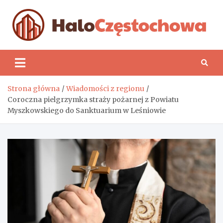
Skip
to
content
H
Strona główna
Wiadomości z regionu
Coroczna pielgrzymka straży pożarnej z Powiatu
Myszkowskiego do Sanktuarium w Leśniowie