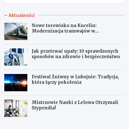
Aktualności
Nowe torowisko na Kucelin:
Modernizacja tramwajów w
Częstochowie już wkrótce!
Jak przetrwać upały: 10 sprawdzonych
sposobów na zdrowie i bezpieczeństwo
Festiwal Żniwny w Lubojnie: Tradycja,
która łączy pokolenia
Mistrzowie Nauki z Lelowa Otrzymali
Stypendia!
N
J
o
a
w
k