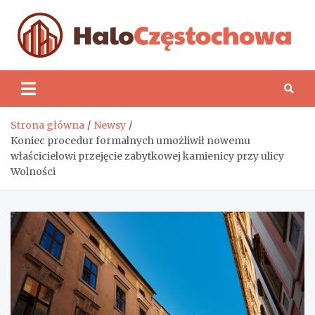
Skip
to
content
H
Strona główna
Newsy
Koniec procedur formalnych umożliwił nowemu
właścicielowi przejęcie zabytkowej kamienicy przy ulicy
Wolności