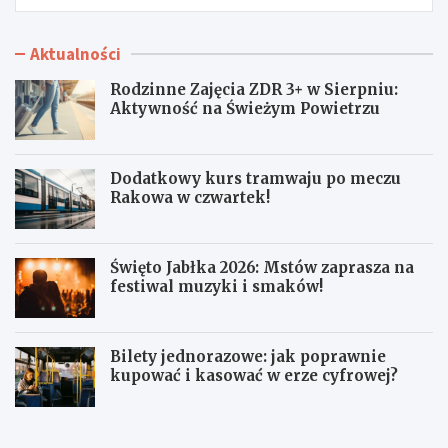
Aktualności
Rodzinne Zajęcia ZDR 3+ w Sierpniu:
Aktywność na Świeżym Powietrzu
Dodatkowy kurs tramwaju po meczu
Rakowa w czwartek!
Święto Jabłka 2026: Mstów zaprasza na
festiwal muzyki i smaków!
Bilety jednorazowe: jak poprawnie
kupować i kasować w erze cyfrowej?
R
D
o
o
d
d