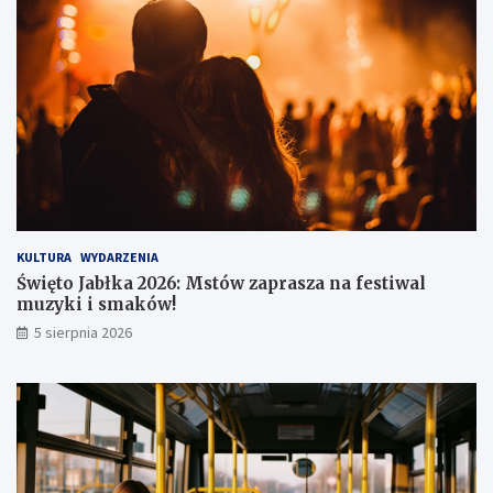
w
i
e
t
r
z
u
KULTURA
WYDARZENIA
Święto Jabłka 2026: Mstów zaprasza na festiwal
muzyki i smaków!
5 sierpnia 2026