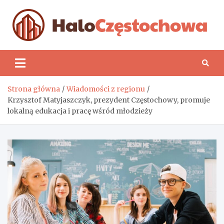
Skip
to
content
H
Strona główna
Wiadomości z regionu
Krzysztof Matyjaszczyk, prezydent Częstochowy, promuje
lokalną edukacja i pracę wśród młodzieży