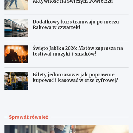
Aktywność na Świeżym Powietrzu
Dodatkowy kurs tramwaju po meczu
Rakowa w czwartek!
Święto Jabłka 2026: Mstów zaprasza na
festiwal muzyki i smaków!
Bilety jednorazowe: jak poprawnie
kupować i kasować w erze cyfrowej?
R
D
o
o
d
d
z
a
i
t
Sprawdź również
n
k
n
o
e
w