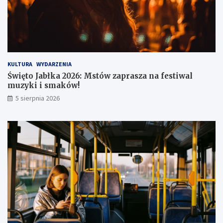
z
u
KULTURA
WYDARZENIA
Święto Jabłka 2026: Mstów zaprasza na festiwal
muzyki i smaków!
5 sierpnia 2026