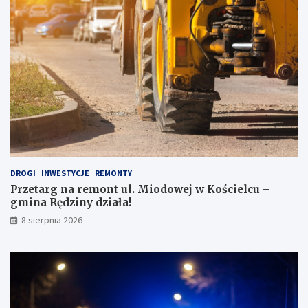
d
ł
ę
o
p
d
o
z
J
i
a
e
p
ż
o
o
n
w
i
e
i
j
!
DROGI
INWESTYCJE
REMONTY
Przetarg na remont ul. Miodowej w Kościelcu –
gmina Rędziny działa!
8 sierpnia 2026