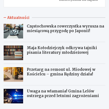
Aktualności
Częstochowska rowerzystka wyrusza na
miesiącową przygodę po Japonii!
Maja Kołodziejczyk odkrywa tajniki
pisania literatury młodzieżowej
Przetarg na remont ul. Miodowej w
Kościelcu – gmina Rędziny działa!
Uwaga na włamania! Gmina Lelów
ostrzega przed letnimi zagrożeniami
C
M
z
a