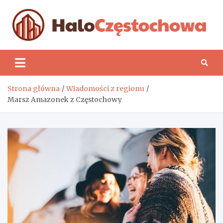
Skip
to
content
H
Strona główna
Wiadomości z regionu
Marsz Amazonek z Częstochowy