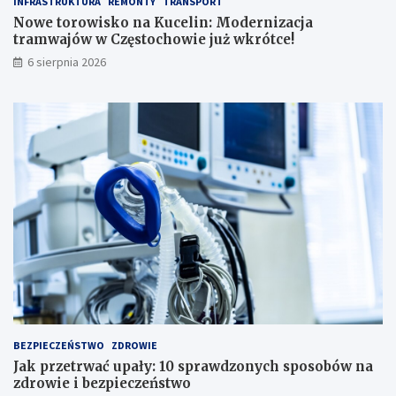
INFRASTRUKTURA
REMONTY
TRANSPORT
n
p
:
r
Nowe torowisko na Kucelin: Modernizacja
M
a
tramwajów w Częstochowie już wkrótce!
o
w
6 sierpnia 2026
d
d
e
z
r
o
n
n
i
y
z
c
a
h
c
s
j
p
a
o
t
s
r
o
a
b
m
ó
w
w
a
n
j
a
BEZPIECZEŃSTWO
ZDROWIE
ó
z
Jak przetrwać upały: 10 sprawdzonych sposobów na
w
d
zdrowie i bezpieczeństwo
w
r