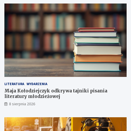
7
g
o
d
ę
p
o
J
a
p
o
n
i
i
!
LITERATURA
WYDARZENIA
Maja Kołodziejczyk odkrywa tajniki pisania
literatury młodzieżowej
8 sierpnia 2026