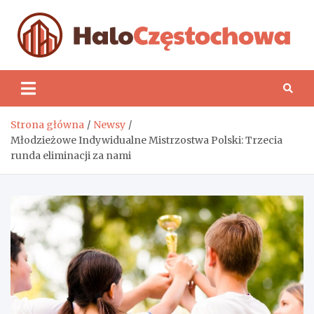
Skip
to
content
H
Strona główna
Newsy
Młodzieżowe Indywidualne Mistrzostwa Polski: Trzecia
runda eliminacji za nami