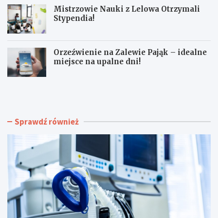
Mistrzowie Nauki z Lelowa Otrzymali
Stypendia!
Orzeźwienie na Zalewie Pająk – idealne
miejsce na upalne dni!
J
F
a
e
k
s
p
t
r
i
Sprawdź również
z
w
e
a
t
l
r
Ż
w
n
a
i
ć
w
u
n
p
y
a
w
ł
L