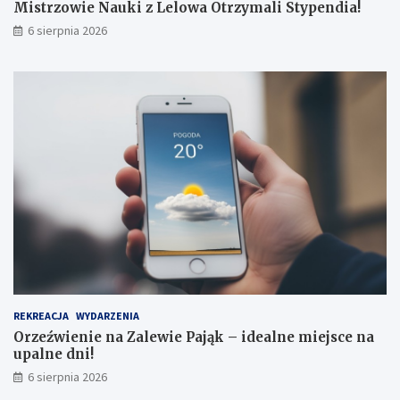
Mistrzowie Nauki z Lelowa Otrzymali Stypendia!
o
6 sierpnia 2026
REKREACJA
WYDARZENIA
Orzeźwienie na Zalewie Pająk – idealne miejsce na
upalne dni!
6 sierpnia 2026