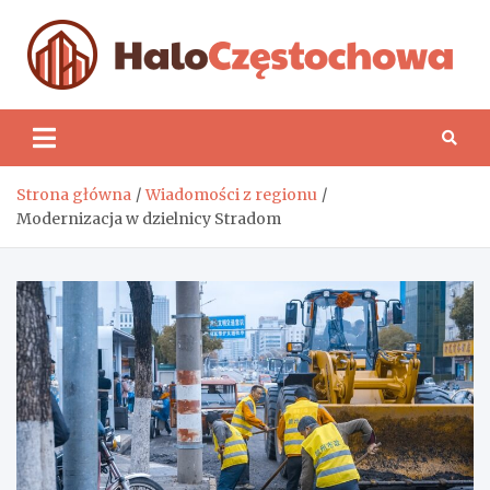
Skip
to
content
H
Strona główna
Wiadomości z regionu
Modernizacja w dzielnicy Stradom