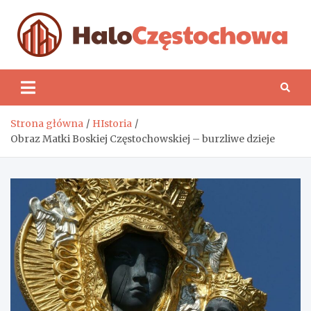
Skip
to
content
H
Strona główna
HIstoria
Obraz Matki Boskiej Częstochowskiej – burzliwe dzieje