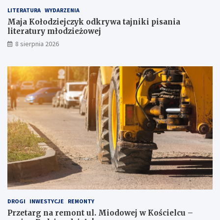
w
e
LITERATURA
WYDARZENIA
ą
r
Maja Kołodziejczyk odkrywa tajniki pisania
p
a
literatury młodzieżowej
r
t
8 sierpnia 2026
z
u
y
r
g
y
o
m
d
ł
ę
o
p
d
o
z
J
i
a
e
p
ż
o
o
n
w
i
e
i
j
!
DROGI
INWESTYCJE
REMONTY
Przetarg na remont ul. Miodowej w Kościelcu –