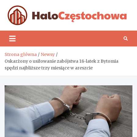
Skip
to
content
H
Strona główna
Newsy
Oskarżony o usiłowanie zabójstwa 18-latek z Bytomia
spędzi najbliższe trzy miesiące w areszcie