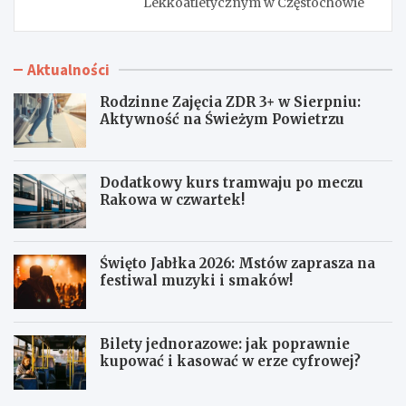
Lekkoatletycznym w Częstochowie
Aktualności
Rodzinne Zajęcia ZDR 3+ w Sierpniu:
Aktywność na Świeżym Powietrzu
Dodatkowy kurs tramwaju po meczu
Rakowa w czwartek!
Święto Jabłka 2026: Mstów zaprasza na
festiwal muzyki i smaków!
Bilety jednorazowe: jak poprawnie
kupować i kasować w erze cyfrowej?
R
D
o
o