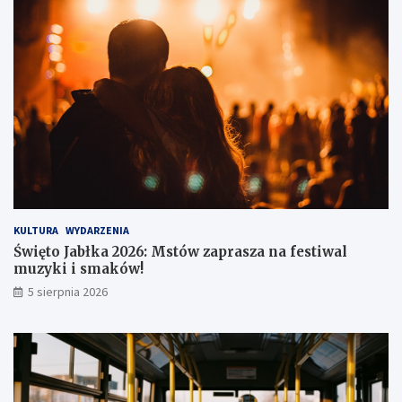
o
w
i
e
t
r
z
u
KULTURA
WYDARZENIA
Święto Jabłka 2026: Mstów zaprasza na festiwal
muzyki i smaków!
5 sierpnia 2026