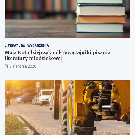
a
p
o
n
i
i
!
LITERATURA
WYDARZENIA
Maja Kołodziejczyk odkrywa tajniki pisania
literatury młodzieżowej
8 sierpnia 2026