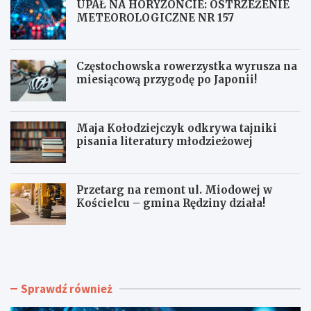
UPAŁ NA HORYZONCIE: OSTRZEŻENIE
METEOROLOGICZNE NR 157
Częstochowska rowerzystka wyrusza na
miesiącową przygodę po Japonii!
Maja Kołodziejczyk odkrywa tajniki
pisania literatury młodzieżowej
Przetarg na remont ul. Miodowej w
Kościelcu – gmina Rędziny działa!
U
C
P
z
A
ę
Ł
s
N
t
Sprawdź również
A
o
H
c