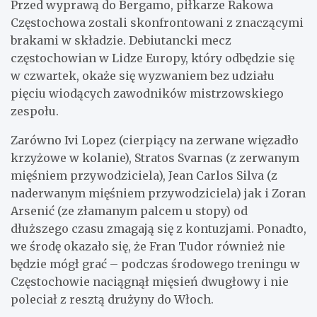
Przed wyprawą do Bergamo, piłkarze Rakowa
Częstochowa zostali skonfrontowani z znaczącymi
brakami w składzie. Debiutancki mecz
częstochowian w Lidze Europy, który odbędzie się
w czwartek, okaże się wyzwaniem bez udziału
pięciu wiodących zawodników mistrzowskiego
zespołu.
Zarówno Ivi Lopez (cierpiący na zerwane więzadło
krzyżowe w kolanie), Stratos Svarnas (z zerwanym
mięśniem przywodziciela), Jean Carlos Silva (z
naderwanym mięśniem przywodziciela) jak i Zoran
Arsenić (ze złamanym palcem u stopy) od
dłuższego czasu zmagają się z kontuzjami. Ponadto,
we środę okazało się, że Fran Tudor również nie
będzie mógł grać – podczas środowego treningu w
Częstochowie naciągnął mięsień dwugłowy i nie
poleciał z resztą drużyny do Włoch.