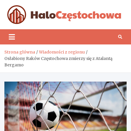
Skip
to
content
H
Strona główna
Wiadomości z regionu
Osłabiony Raków Częstochowa zmierzy się z Atalantą
Bergamo