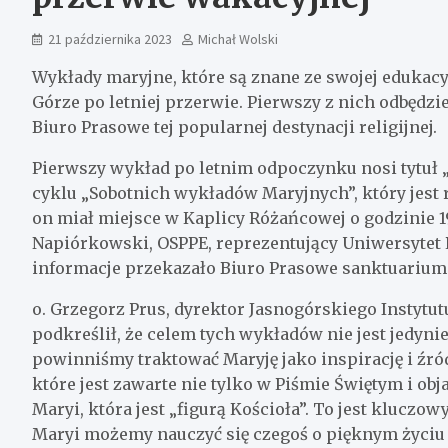
21 października 2023
Michał Wolski
Wykłady maryjne, które są znane ze swojej edukacy
Górze po letniej przerwie. Pierwszy z nich odbędzie
Biuro Prasowe tej popularnej destynacji religijnej.
Pierwszy wykład po letnim odpoczynku nosi tytuł „
cyklu „Sobotnich wykładów Maryjnych”, który jest
on miał miejsce w Kaplicy Różańcowej o godzinie 19
Napiórkowski, OSPPE, reprezentujący Uniwersytet P
informacje przekazało Biuro Prasowe sanktuarium
o. Grzegorz Prus, dyrektor Jasnogórskiego Instytut
podkreślił, że celem tych wykładów nie jest jedyni
powinniśmy traktować Maryję jako inspirację i źró
które jest zawarte nie tylko w Piśmie Świętym i ob
Maryi, która jest „figurą Kościoła”. To jest klucz
Maryi możemy nauczyć się czegoś o pięknym życiu 