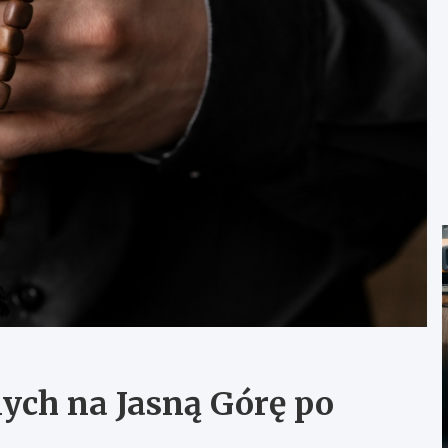
ch na Jasną Górę po