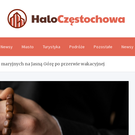
H
Newsy
Miasto
Turystyka
Podróże
Pozostałe
Newsy
maryjnych na Jasną Górę po przerwie wakacyjnej