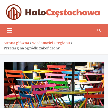
Skip
to
content
H
Strona główna
Wiadomości z regionu
Przetarg na ogródki zakończony