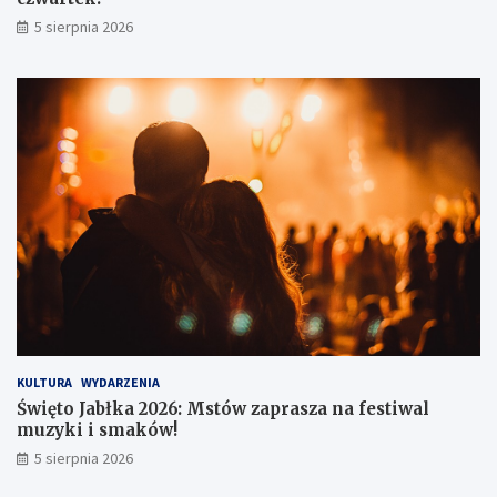
e
5 sierpnia 2026
ż
y
m
P
o
w
i
e
t
r
z
u
KULTURA
WYDARZENIA
Święto Jabłka 2026: Mstów zaprasza na festiwal
muzyki i smaków!
5 sierpnia 2026