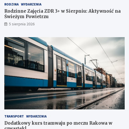
RODZINA
WYDARZENIA
S
p
i
o
Rodzinne Zajęcia ZDR 3+ w Sierpniu: Aktywność na
e
m
Świeżym Powietrzu
r
e
5 sierpnia 2026
p
c
n
z
i
u
u
R
:
a
A
k
k
o
t
w
y
a
w
w
n
c
o
z
ś
w
ć
a
n
r
a
t
Ś
e
TRANSPORT
WYDARZENIA
w
k
Dodatkowy kurs tramwaju po meczu Rakowa w
i
!
czwartek!