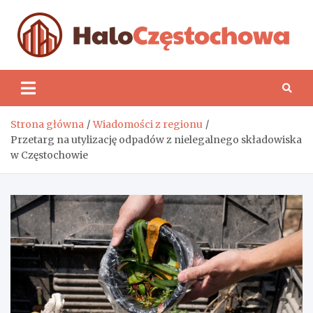
Skip
to
content
H
Strona główna
Wiadomości z regionu
Przetarg na utylizację odpadów z nielegalnego składowiska
w Częstochowie