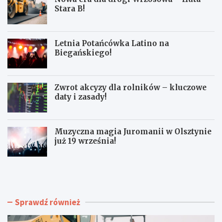
Stara B!
Letnia Potańcówka Latino na
Biegańskiego!
Zwrot akcyzy dla rolników – kluczowe
daty i zasady!
Muzyczna magia Juromanii w Olsztynie
już 19 września!
N
L
o
e
w
t
a
n
e
i
Sprawdź również
r
a
a
P
d
o