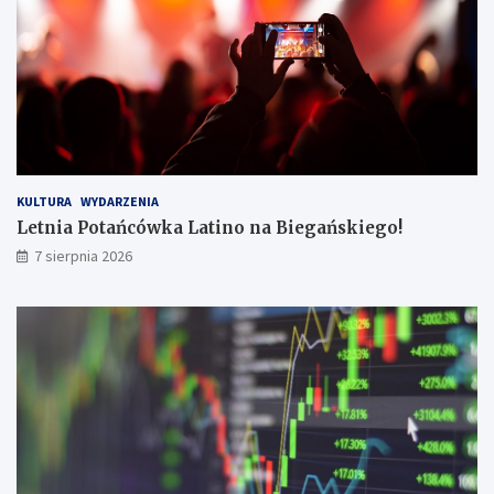
r
k
a
i
B
e
!
g
o
!
KULTURA
WYDARZENIA
Letnia Potańcówka Latino na Biegańskiego!
7 sierpnia 2026