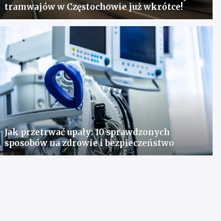
tramwajów w Częstochowie już wkrótce!
Jak przetrwać upały: 10 sprawdzonych
sposobów na zdrowie i bezpieczeństwo