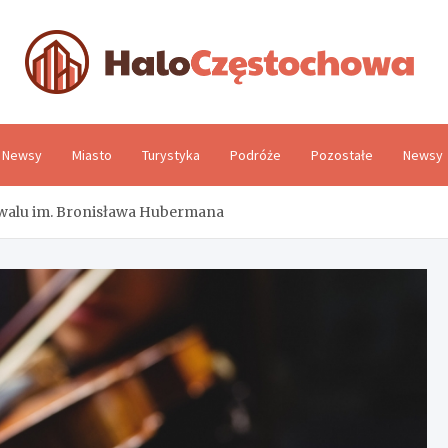
H
Newsy
Miasto
Turystyka
Podróże
Pozostałe
Newsy
iwalu im. Bronisława Hubermana