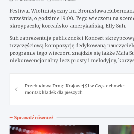
Festiwal Wiolinistyczny im. Bronisława Hubermana 
września, o godzinie 19:00. Tego wieczoru na sce
skrzypaczkę koreańsko-amerykańską, Elly Suh.
Suh zaprezentuje publiczności Koncert skrzypcowy 
trzyczęściową kompozycję dedykowaną nauczycielo
programie tego wieczoru znajdzie się także Mała S
niekonwencjonalny, lecz prosty i melodyjny, korzys
Nawigacja
Przebudowa Drogi Krajowej 91 w Częstochowie:
wpisu
montaż kładek dla pieszych
Sprawdź również