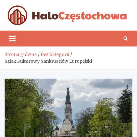
Skip
to
content
H
Strona główna
Bez kategorii
Szlak Kulturowy Sanktuariów Europejski