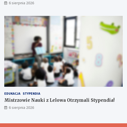
c
6 sierpnia 2026
e
!
EDUKACJA
STYPENDIA
Mistrzowie Nauki z Lelowa Otrzymali Stypendia!
6 sierpnia 2026