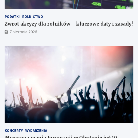
PODATKI
ROLNICTWO
Zwrot akcyzy dla rolników – kluczowe daty i zasady!
7 sierpnia 2026
KONCERTY
WYDARZENIA
Muzyczna magia Juromanii w Olsztynie już 19