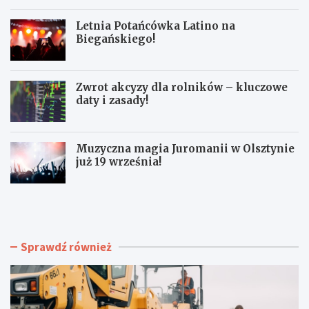
Letnia Potańcówka Latino na
Biegańskiego!
Zwrot akcyzy dla rolników – kluczowe
daty i zasady!
Muzyczna magia Juromanii w Olsztynie
już 19 września!
N
L
o
e
w
t
a
n
e
i
Sprawdź również
r
a
a
P
d
o
l
t
a
a