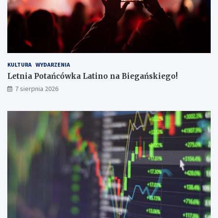
!
g
o
!
KULTURA
WYDARZENIA
Letnia Potańcówka Latino na Biegańskiego!
7 sierpnia 2026