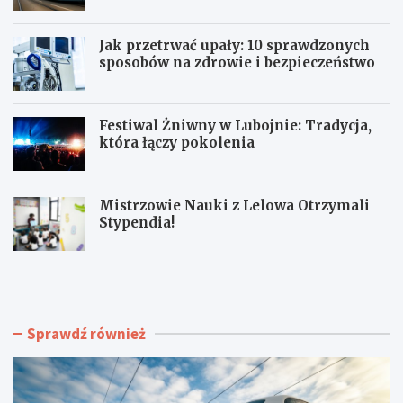
Jak przetrwać upały: 10 sprawdzonych
sposobów na zdrowie i bezpieczeństwo
Festiwal Żniwny w Lubojnie: Tradycja,
która łączy pokolenia
Mistrzowie Nauki z Lelowa Otrzymali
Stypendia!
N
J
o
a
w
k
e
p
t
r
Sprawdź również
o
z
r
e
o
t
w
r
i
w