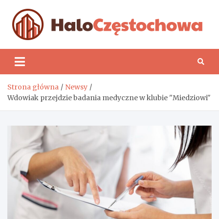
Skip
to
content
H
Strona główna
Newsy
Wdowiak przejdzie badania medyczne w klubie "Miedziowi"