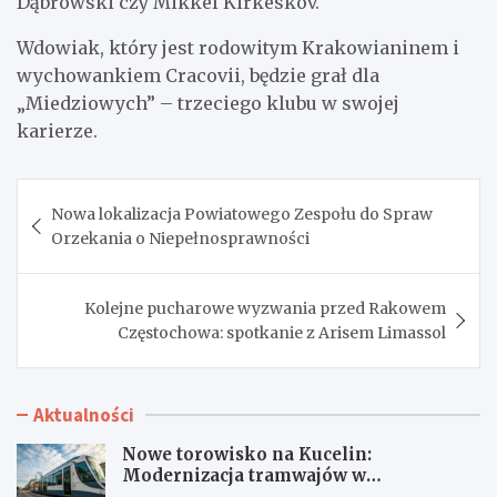
Dąbrowski czy Mikkel Kirkeskov.
Wdowiak, który jest rodowitym Krakowianinem i
wychowankiem Cracovii, będzie grał dla
„Miedziowych” – trzeciego klubu w swojej
karierze.
Nawigacja
Nowa lokalizacja Powiatowego Zespołu do Spraw
wpisu
Orzekania o Niepełnosprawności
Kolejne pucharowe wyzwania przed Rakowem
Częstochowa: spotkanie z Arisem Limassol
Aktualności
Nowe torowisko na Kucelin:
Modernizacja tramwajów w
Częstochowie już wkrótce!