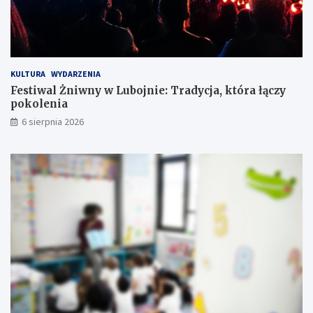
j
z
u
e
ż
ń
w
s
k
t
KULTURA
WYDARZENIA
r
w
Festiwal Żniwny w Lubojnie: Tradycja, która łączy
ó
o
pokolenia
t
c
6 sierpnia 2026
e
!