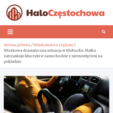
Skip
to
content
H
Strona główna
Wiadomości z regionu
Wtorkowa dramatyczna sytuacja w Kłobucku: Matka
zatrzaskuje kluczyki w samochodzie z niemowlęciem na
pokładzie