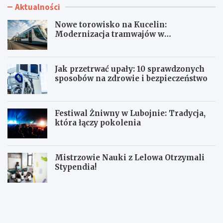
Aktualności
Nowe torowisko na Kucelin:
Modernizacja tramwajów w
Częstochowie już wkrótce!
Jak przetrwać upały: 10 sprawdzonych
sposobów na zdrowie i bezpieczeństwo
Festiwal Żniwny w Lubojnie: Tradycja,
która łączy pokolenia
Mistrzowie Nauki z Lelowa Otrzymali
Stypendia!
N
J
o
a
w
k
e
p
t
r