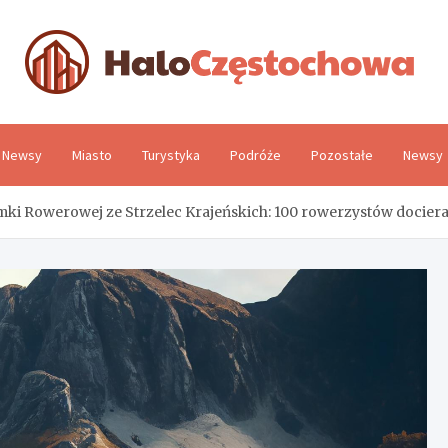
H
Newsy
Miasto
Turystyka
Podróże
Pozostałe
Newsy
mki Rowerowej ze Strzelec Krajeńskich: 100 rowerzystów dociera