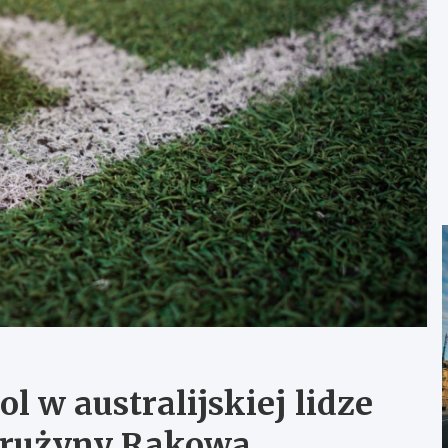
l w australijskiej lidze
drużyny Rakowa