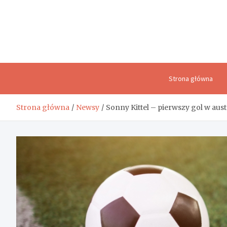
Skip
to
content
Strona główna
Strona główna
Newsy
Sonny Kittel – pierwszy gol w aus