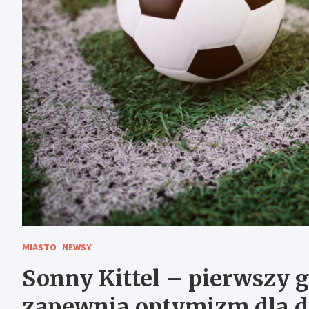
MIASTO
NEWSY
Sonny Kittel – pierwszy go
zapewnia optymizm dla 