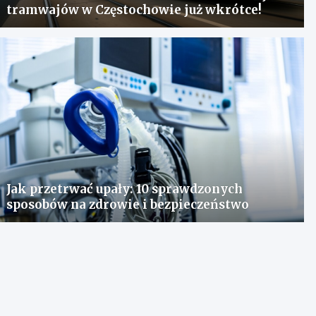
tramwajów w Częstochowie już wkrótce!
Jak przetrwać upały: 10 sprawdzonych
sposobów na zdrowie i bezpieczeństwo