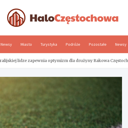
H
Newsy
Miasto
Turystyka
Podróże
Pozostałe
Newsy
tralijskiej lidze zapewnia optymizm dla drużyny Rakowa Często