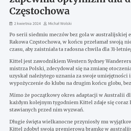
Częstochowa
2 kwietnia 2024
Michał Wolski
Po serii siedmiu meczów bez gola w australijskiej
Rakowa Częstochowa, w końcu przełamał swoją niemo
czasu, aby zaistniała ta radosna chwila dla 31-letnie
Kittel jest zawodnikiem Western Sydney Wanderers
mistrza Polski, zdecydował się na zmianę otoczen
uzyskał należytego uznania za swoje umiejętności i
wypożyczenie do klubu na drugim końcu globu, bez
Mimo że początkowy okres adaptacji w Australii dl
każdym kolejnym tygodniem Kittel zdaje się cora
stawianych przed nim wyzwań.
Długie święta wielkanocne przyniosły mu wyjątkowy
Kittel zdobył swoją premierową bramkę w australijs