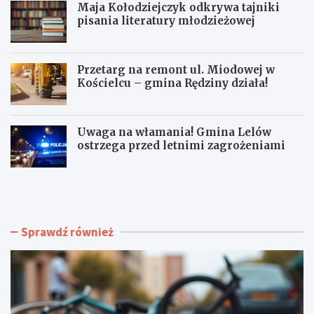
Maja Kołodziejczyk odkrywa tajniki
pisania literatury młodzieżowej
Przetarg na remont ul. Miodowej w
Kościelcu – gmina Rędziny działa!
Uwaga na włamania! Gmina Lelów
ostrzega przed letnimi zagrożeniami
C
M
z
a
ę
j
s
a
t
K
Sprawdź również
o
o
c
ł
h
o
o
d
w
z
s
i
k
e