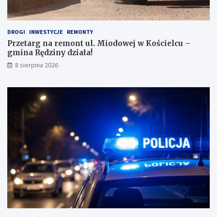
i
j
!
DROGI
INWESTYCJE
REMONTY
Przetarg na remont ul. Miodowej w Kościelcu –
gmina Rędziny działa!
8 sierpnia 2026