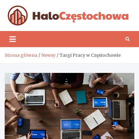
Skip
to
content
H
Strona główna
Newsy
Targi Pracy w Częstochowie