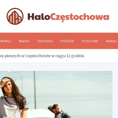
H
Newsy
Miasto
Turystyka
Podróże
Pozostałe
Newsy
em pieszych w Częstochowie w ciągu 12 godzin