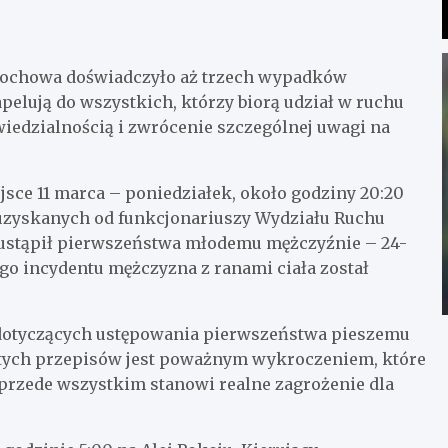
ęstochowa doświadczyło aż trzech wypadków
pelują do wszystkich, którzy biorą udział w ruchu
wiedzialnością i zwrócenie szczególnej uwagi na
sce 11 marca – poniedziałek, około godziny 20:20
 uzyskanych od funkcjonariuszy Wydziału Ruchu
e ustąpił pierwszeństwa młodemu mężczyźnie – 24-
ego incydentu mężczyzna z ranami ciała został
 dotyczących ustępowania pierwszeństwa pieszemu
 tych przepisów jest poważnym wykroczeniem, które
 przede wszystkim stanowi realne zagrożenie dla