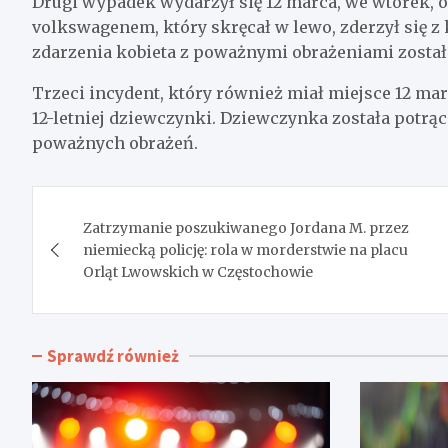
Drugi wypadek wydarzył się 12 marca, we wtorek, o 
volkswagenem, który skręcał w lewo, zderzył się z
zdarzenia kobieta z poważnymi obrażeniami została
Trzeci incydent, który również miał miejsce 12 marc
12-letniej dziewczynki. Dziewczynka została potrąc
poważnych obrażeń.
Nawigacja
Zatrzymanie poszukiwanego Jordana M. przez
wpisu
niemiecką policję: rola w morderstwie na placu
Orląt Lwowskich w Częstochowie
Sprawdź również